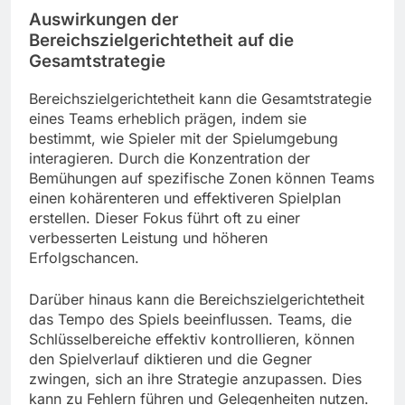
Auswirkungen der
Bereichszielgerichtetheit auf die
Gesamtstrategie
Bereichszielgerichtetheit kann die Gesamtstrategie
eines Teams erheblich prägen, indem sie
bestimmt, wie Spieler mit der Spielumgebung
interagieren. Durch die Konzentration der
Bemühungen auf spezifische Zonen können Teams
einen kohärenteren und effektiveren Spielplan
erstellen. Dieser Fokus führt oft zu einer
verbesserten Leistung und höheren
Erfolgschancen.
Darüber hinaus kann die Bereichszielgerichtetheit
das Tempo des Spiels beeinflussen. Teams, die
Schlüsselbereiche effektiv kontrollieren, können
den Spielverlauf diktieren und die Gegner
zwingen, sich an ihre Strategie anzupassen. Dies
kann zu Fehlern führen und Gelegenheiten nutzen.