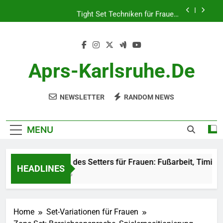
Skip
Tight Set Techniken für Frauen:
to
Handpositionierung, Körperkontrolle, schnelle
Entscheidungsfindung
content
Techniken für Überkopf-Würfe bei Frauen:
Handpositionierung, Fußarbeit, Freigabewinkel
Techniken des Setters für Frauen: Fußarbeit,
Timing, Körperwinkel
Aprs-Karlsruhe.de
Defensive Set-Strategie für Frauen:
Ballplatzierung, Spielerpositionierung, Timing
NEWSLETTER
RANDOM NEWS
Tight Set Techniken für Frauen:
Handpositionierung, Körperkontrolle, schnelle
Entscheidungsfindung
Techniken für Überkopf-Würfe bei Frauen:
Handpositionierung, Fußarbeit, Freigabewinkel
MENU
Techniken des Setters für Frauen: Fußarbeit, Timing, Kör
HEADLINES
4 Months Ago
Home
Set-Variationen für Frauen