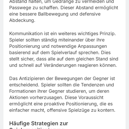
Abstand halten, um Gedränge zu vermeiden und
Passwege zu schaffen. Dieser Abstand ermöglicht
eine bessere Ballbewegung und defensive
Abdeckung.
Kommunikation ist ein weiteres wichtiges Prinzip.
Spieler sollten ständig miteinander über ihre
Positionierung und notwendige Anpassungen
basierend auf dem Spielverlauf sprechen. Dies
stellt sicher, dass alle auf dem gleichen Stand sind
und schnell auf Veränderungen reagieren können.
Das Antizipieren der Bewegungen der Gegner ist
entscheidend. Spieler sollten die Tendenzen und
Formationen ihrer Gegner studieren, um deren
Aktionen vorherzusagen. Diese Voraussicht
ermöglicht eine proaktive Positionierung, die es
einfacher macht, offensive Spielzüge zu kontern.
Häufige Strategien zur