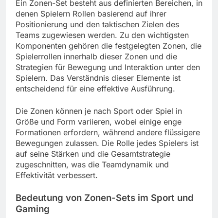
Ein Zonen-Set besteht aus definierten Bereichen, in
denen Spielern Rollen basierend auf ihrer
Positionierung und den taktischen Zielen des
Teams zugewiesen werden. Zu den wichtigsten
Komponenten gehören die festgelegten Zonen, die
Spielerrollen innerhalb dieser Zonen und die
Strategien für Bewegung und Interaktion unter den
Spielern. Das Verständnis dieser Elemente ist
entscheidend für eine effektive Ausführung.
Die Zonen können je nach Sport oder Spiel in
Größe und Form variieren, wobei einige enge
Formationen erfordern, während andere flüssigere
Bewegungen zulassen. Die Rolle jedes Spielers ist
auf seine Stärken und die Gesamtstrategie
zugeschnitten, was die Teamdynamik und
Effektivität verbessert.
Bedeutung von Zonen-Sets im Sport und
Gaming