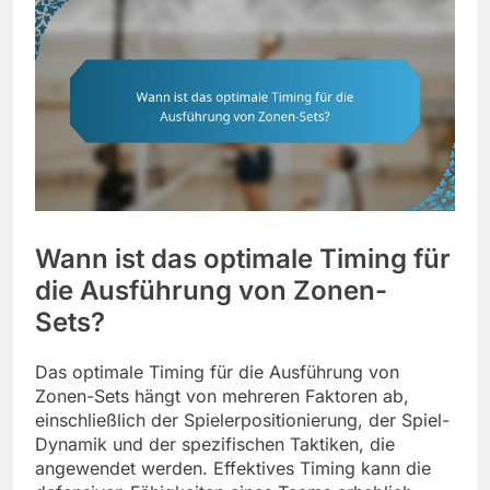
Wann ist das optimale Timing für
die Ausführung von Zonen-
Sets?
Das optimale Timing für die Ausführung von
Zonen-Sets hängt von mehreren Faktoren ab,
einschließlich der Spielerpositionierung, der Spiel-
Dynamik und der spezifischen Taktiken, die
angewendet werden. Effektives Timing kann die