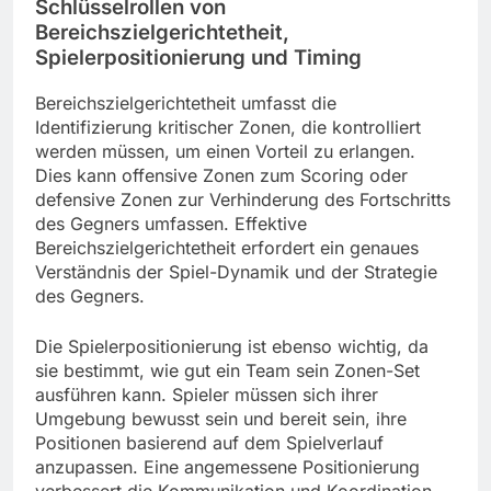
Schlüsselrollen von
Bereichszielgerichtetheit,
Spielerpositionierung und Timing
Bereichszielgerichtetheit umfasst die
Identifizierung kritischer Zonen, die kontrolliert
werden müssen, um einen Vorteil zu erlangen.
Dies kann offensive Zonen zum Scoring oder
defensive Zonen zur Verhinderung des Fortschritts
des Gegners umfassen. Effektive
Bereichszielgerichtetheit erfordert ein genaues
Verständnis der Spiel-Dynamik und der Strategie
des Gegners.
Die Spielerpositionierung ist ebenso wichtig, da
sie bestimmt, wie gut ein Team sein Zonen-Set
ausführen kann. Spieler müssen sich ihrer
Umgebung bewusst sein und bereit sein, ihre
Positionen basierend auf dem Spielverlauf
anzupassen. Eine angemessene Positionierung
verbessert die Kommunikation und Koordination