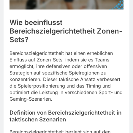
Wie beeinflusst
Bereichszielgerichtetheit Zonen-
Sets?
Bereichszielgerichtetheit hat einen erheblichen
Einfluss auf Zonen-Sets, indem sie es Teams
ermöglicht, ihre defensiven oder offensiven
Strategien auf spezifische Spielregionen zu
konzentrieren. Dieser taktische Ansatz verbessert
die Spielerpositionierung und das Timing und
optimiert die Leistung in verschiedenen Sport- und
Gaming-Szenarien.
Definition von Bereichszielgerichtetheit in
taktischen Szenarien
Bereichszielgerichtetheit bezieht sich auf den