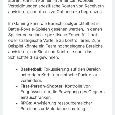
stören. Ähnlich können in American Football
Verteidigungen spezifische Routen von Receivern
anvisieren, um offensive Optionen zu begrenzen.
Im Gaming kann die Bereichszielgerichtetheit in
Battle-Royale-Spielen gesehen werden, in denen
Spieler versuchen, spezifische Zonen für Loot
oder strategische Vorteile zu kontrollieren. Zum
Beispiel könnte ein Team hochgelegene Bereiche
anvisieren, um Sicht und Kontrolle über das
Schlachtfeld zu gewinnen.
Basketball:
Fokussierung auf den Bereich
unter dem Korb, um einfache Punkte zu
verhindern.
First-Person-Shooter:
Kontrolle von
Engpässen, um die Bewegung des Gegners
einzuschränken.
RPGs:
Anvisierung ressourcenreicher
Bereiche zur Materialbeschaffung.