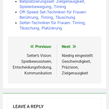
Ballplatzierungsset: Zielgenauigkeit,
Spielerbewegung, Timing
Off-Speed Set-Techniken für Frauen:
Berührung, Timing, Täuschung
Setter-Techniken für Frauen: Timing,
Täuschung, Platzierung
Previous:
Next:
Post
navigation
Setter’s Vision:
Niedrig eingestellt:
Spielbewusstsein,
Geschwindigkeit,
Entscheidungsfindung,
Präzision,
Kommunikation
Zielgenauigkeit
LEAVE A REPLY