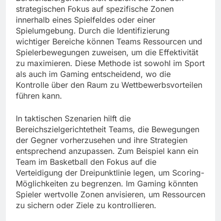
strategischen Fokus auf spezifische Zonen
innerhalb eines Spielfeldes oder einer
Spielumgebung. Durch die Identifizierung
wichtiger Bereiche können Teams Ressourcen und
Spielerbewegungen zuweisen, um die Effektivität
zu maximieren. Diese Methode ist sowohl im Sport
als auch im Gaming entscheidend, wo die
Kontrolle über den Raum zu Wettbewerbsvorteilen
führen kann.
In taktischen Szenarien hilft die
Bereichszielgerichtetheit Teams, die Bewegungen
der Gegner vorherzusehen und ihre Strategien
entsprechend anzupassen. Zum Beispiel kann ein
Team im Basketball den Fokus auf die
Verteidigung der Dreipunktlinie legen, um Scoring-
Möglichkeiten zu begrenzen. Im Gaming könnten
Spieler wertvolle Zonen anvisieren, um Ressourcen
zu sichern oder Ziele zu kontrollieren.