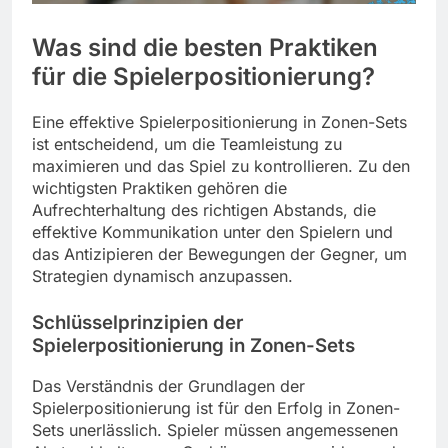
Was sind die besten Praktiken
für die Spielerpositionierung?
Eine effektive Spielerpositionierung in Zonen-Sets
ist entscheidend, um die Teamleistung zu
maximieren und das Spiel zu kontrollieren. Zu den
wichtigsten Praktiken gehören die
Aufrechterhaltung des richtigen Abstands, die
effektive Kommunikation unter den Spielern und
das Antizipieren der Bewegungen der Gegner, um
Strategien dynamisch anzupassen.
Schlüsselprinzipien der
Spielerpositionierung in Zonen-Sets
Das Verständnis der Grundlagen der
Spielerpositionierung ist für den Erfolg in Zonen-
Sets unerlässlich. Spieler müssen angemessenen