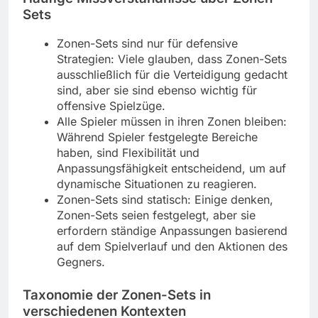
Sets
Zonen-Sets sind nur für defensive
Strategien: Viele glauben, dass Zonen-Sets
ausschließlich für die Verteidigung gedacht
sind, aber sie sind ebenso wichtig für
offensive Spielzüge.
Alle Spieler müssen in ihren Zonen bleiben:
Während Spieler festgelegte Bereiche
haben, sind Flexibilität und
Anpassungsfähigkeit entscheidend, um auf
dynamische Situationen zu reagieren.
Zonen-Sets sind statisch: Einige denken,
Zonen-Sets seien festgelegt, aber sie
erfordern ständige Anpassungen basierend
auf dem Spielverlauf und den Aktionen des
Gegners.
Taxonomie der Zonen-Sets in
verschiedenen Kontexten