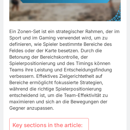
Ein Zonen-Set ist ein strategischer Rahmen, der im
Sport und im Gaming verwendet wird, um zu
definieren, wie Spieler bestimmte Bereiche des
Feldes oder der Karte besetzen. Durch die
Betonung der Bereichskontrolle, der
Spielerpositionierung und des Timings können
Teams ihre Leistung und Entscheidungsfindung
verbessern. Effektives Zielgerichtetheit auf
Bereiche ermöglicht fokussierte Strategien,
während die richtige Spielerpositionierung
entscheidend ist, um die Team-Effektivität zu
maximieren und sich an die Bewegungen der
Gegner anzupassen.
Key sections in the article: