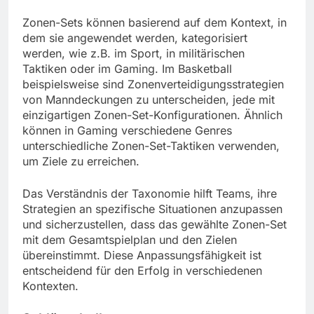
Zonen-Sets können basierend auf dem Kontext, in
dem sie angewendet werden, kategorisiert
werden, wie z.B. im Sport, in militärischen
Taktiken oder im Gaming. Im Basketball
beispielsweise sind Zonenverteidigungsstrategien
von Manndeckungen zu unterscheiden, jede mit
einzigartigen Zonen-Set-Konfigurationen. Ähnlich
können in Gaming verschiedene Genres
unterschiedliche Zonen-Set-Taktiken verwenden,
um Ziele zu erreichen.
Das Verständnis der Taxonomie hilft Teams, ihre
Strategien an spezifische Situationen anzupassen
und sicherzustellen, dass das gewählte Zonen-Set
mit dem Gesamtspielplan und den Zielen
übereinstimmt. Diese Anpassungsfähigkeit ist
entscheidend für den Erfolg in verschiedenen
Kontexten.