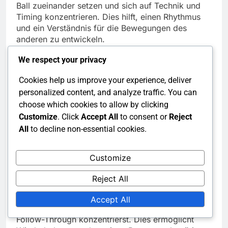
Ball zueinander setzen und sich auf Technik und
Timing konzentrieren. Dies hilft, einen Rhythmus
und ein Verständnis für die Bewegungen des
anderen zu entwickeln.
We respect your privacy
Darüber hinaus kannst du wettbewerbsorientierte
Drills einbeziehen, bei denen ein Spieler den Ball
Cookies help us improve your experience, deliver
setzt, während der andere versucht zu punkten.
personalized content, and analyze traffic. You can
Dies fügt eine Druckschicht hinzu und hilft, die
choose which cookies to allow by clicking
Entscheidungsfähigkeiten in einer spielähnlichen
Customize
. Click
Accept All
to consent or
Reject
Umgebung zu verbessern.
All
to decline non-essential cookies.
Techniken für das Solo-Training
Customize
Techniken für das Solo-Training sind wertvoll, um
die Fähigkeiten für präzise Sets unabhängig zu
Reject All
verfeinern. Verwende eine Wand oder einen
Rückpraller, um das Setzen des Balls zu üben,
Accept All
wobei du dich auf die Handpositionierung und den
Follow-Through konzentrierst. Dies ermöglicht