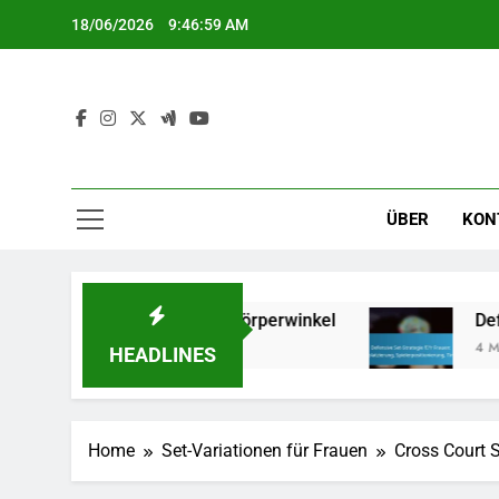
Skip
18/06/2026
9:47:00 AM
to
content
ÜBER
KON
rbeit, Timing, Körperwinkel
Defensive Set-Stra
4 Months Ago
HEADLINES
Home
Set-Variationen für Frauen
Cross Court S