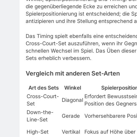
die gegenüberliegende Ecke zu erreichen u
Spielerpositionierung ist entscheidend; die
antizipieren und ihre Stellung entsprechend 
Das Timing spielt ebenfalls eine entscheidend
Cross-Court-Set auszuführen, wenn ihr Gegne
schnellen Wechsel im Spiel. Das Üben dieser
Sets erheblich verbessern.
Vergleich mit anderen Set-Arten
Art des Sets
Winkel
Spielerpositio
Cross-Court-
Erfordert Bewusstsein
Diagonal
Set
Position des Gegners
Down-the-
Gerade
Vorhersehbarere Posi
Line-Set
High-Set
Vertikal
Fokus auf Höhe über