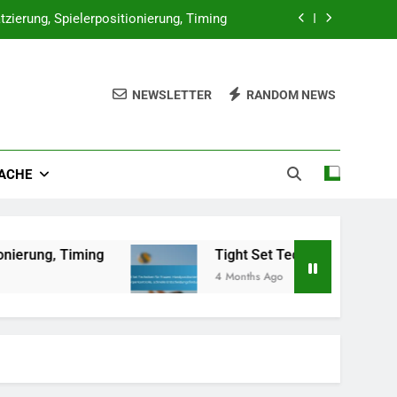
atzierung, Spielerpositionierung, Timing
ntrolle, schnelle Entscheidungsfindung
NEWSLETTER
RANDOM NEWS
itionierung, Fußarbeit, Freigabewinkel
Frauen: Fußarbeit, Timing, Körperwinkel
ACHE
atzierung, Spielerpositionierung, Timing
ntrolle, schnelle Entscheidungsfindung
itionierung, Fußarbeit, Freigabewinkel
ng
Tight Set Techniken für Frauen: Handpositi
4 Months Ago